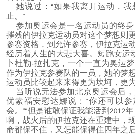
她说过：
如果我离开运动，我
“
止。
”
参加奥运会是一名运动员的终身
摧残的伊拉克运动员对这个梦想则
参赛资格，到允许参赛，伊拉克运
经历着人生的大悲大喜。短跑女运
卜杜勒
拉扎克，一个一直为奥运梦
-
作为伊拉克参赛队的一员，她的梦
运动员比较起来来得更为坎坷，更
当听说无法参加北京奥运会后，
优素福安慰达娜说：
你还可以参
“
会。
但是谁敢保证我能活到
年
”“
2012
啊，战火后的伊拉克还在重建中，
命都保不住，又怎能保得住四年之