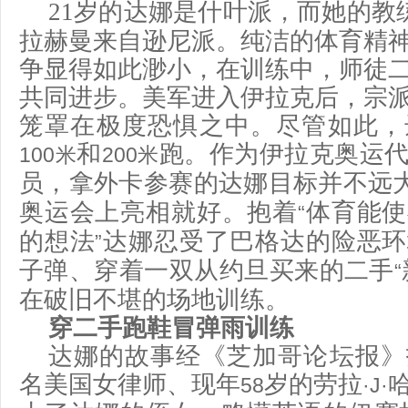
21
岁的达娜是什叶派，而她的教
拉赫曼来自逊尼派。纯洁的体育精
争显得如此渺小，在训练中，师徒
共同进步。美军进入伊拉克后，宗
笼罩在极度恐惧之中。尽管如此，
和
跑。作为伊拉克奥运
100
米
200
米
员，拿外卡参赛的达娜目标并不远
奥运会上亮相就好。抱着
体育能使
“
的想法
达娜忍受了巴格达的险恶环
”
子弹、穿着一双从约旦买来的二手
“
在破旧不堪的场地训练。
穿二手跑鞋冒弹雨训练
达娜的故事经《芝加哥论坛报》
名美国女律师、现年
岁的劳拉
58
·J·