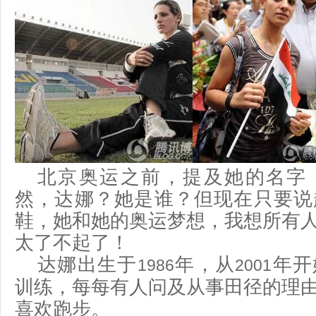
北京奥运之前，提及她的名字
然，达娜？她是谁？但现在只要说
鞋，她和她的奥运梦想，我想所有
太了不起了！
达娜出生于
年，从
年开
1986
2001
训练，每每有人问及从事田径的理
喜欢跑步。