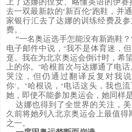
上了达娜的侄女、略懂英语的伊赛
去一双最新款的
新百伦
跑鞋，并
“
”
家银行汇去了达娜的训练经费及参
费。
“
一名奥运选手怎能没有新跑鞋？
电子邮件中说，
我不是体育迷，但
“
趸。我在为北京奥运会倒计时，希
上的你。
哈根首次与达娜通了电话
”
哭泣，但仍通过翻译反复对我
你
。
哈根说，
电话这头，我也流
’
”
“
她，即使不能参加奥运会，她同样
达娜也得到了全世界的关注，美
久前将她列入北京奥运会上最值得
之一。