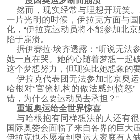
一度因奥运梦断而崩溃
然而，现实经常与理想开玩笑。
一片光明的时候，伊拉克方面与国
化，
伊拉克运动员将不能参加北京
“
陷于崩溃。
据伊赛拉
埃齐透露：
听说无法
·
“
她一直在哭。她的心随着梦想一起
这个梦想努力，但现实比她想象的
伊拉克代表团无法参加北京奥运
哈根对
官僚机构的做法感到愤怒
“
”
错，为什么要运动员去承担？
”
重返奥运给全世界惊喜
与哈根抱有同样想法的人还有很
国际奥委会面临了来自各界的巨大
伊拉克也不愿看到奥运大家庭有人