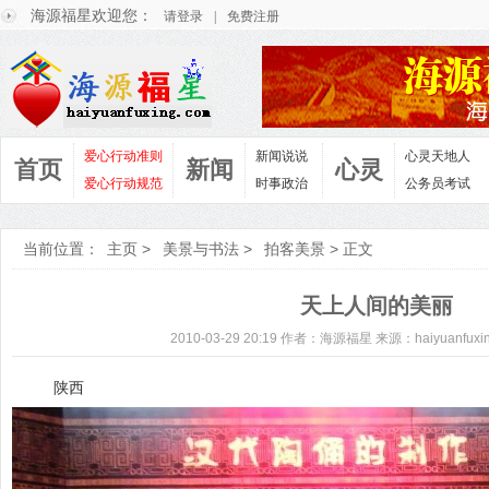
海源福星欢迎您：
请登录
|
免费注册
爱心行动准则
新闻说说
心灵天地人
首页
新闻
心灵
爱心行动规范
时事政治
公务员考试
当前位置：
主页
>
美景与书法
>
拍客美景
> 正文
天上人间的美丽
2010-03-29 20:19 作者：海源福星 来源：haiyuanfuxi
陕西